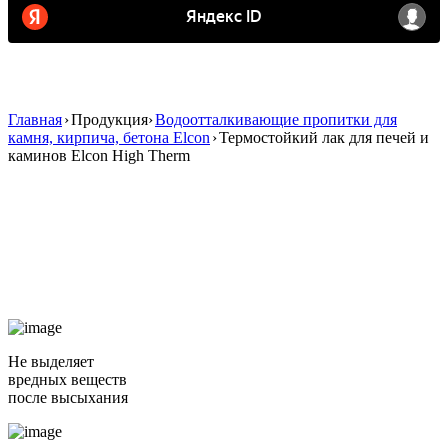
Главная
›
Продукция
›
Водоотталкивающие пропитки для
камня, кирпича, бетона Elcon
›
Термостойкий лак для печей и
каминов Elcon High Therm
Термостойкий лак для печей
и каминов Elcon High Therm
Elcon
Не выделяет
вредных веществ
после высыхания