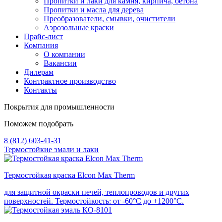
Пропитки и лаки для камня, кирпича, бетона
Пропитки и масла для дерева
Преобразователи, смывки, очистители
Аэрозольные краски
Прайс-лист
Компания
О компании
Вакансии
Дилерам
Контрактное производство
Контакты
Покрытия для промышленности
Поможем подобрать
8 (812) 603-41-31
Термостойкие эмали и лаки
Термостойкая краска Elcon Max Therm
для защитной окраски печей, теплопроводов и других
поверхностей. Термостойкость: от -60°С до +1200°С.