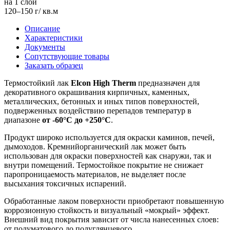
на 1 слой
120–150 г/ кв.м
Описание
Характеристики
Документы
Сопутствующие товары
Заказать образец
Термостойкий лак
Elcon High Therm
предназначен для
декоративного окрашивания кирпичных, каменных,
металлических, бетонных и иных типов поверхностей,
подверженных воздействию перепадов температур в
диапазоне
от -60°С до +250°С
.
Продукт широко используется для окраски каминов, печей,
дымоходов. Кремнийорганический лак может быть
использован для окраски поверхностей как снаружи, так и
внутри помещений. Термостойкое покрытие не снижает
паропроницаемость материалов, не выделяет после
высыхания токсичных испарений.
Обработанные лаком поверхности приобретают повышенную
коррозионную стойкость и визуальный «мокрый» эффект.
Внешний вид покрытия зависит от числа нанесенных слоев:
от полуматового до полуглянцевого.