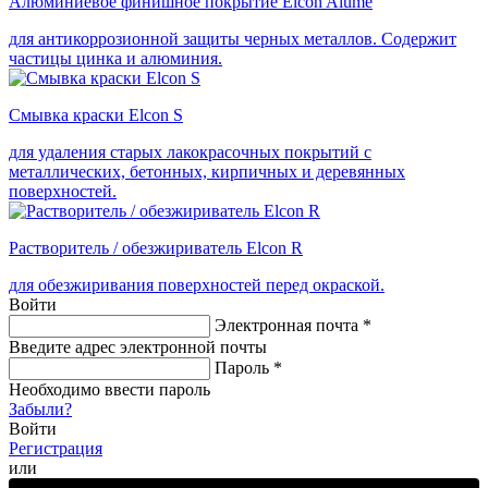
Алюминиевое финишное покрытие Elcon Alume
для антикоррозионной защиты черных металлов. Содержит
частицы цинка и алюминия.
Смывка краски Elcon S
для удаления старых лакокрасочных покрытий с
металлических, бетонных, кирпичных и деревянных
поверхностей.
Растворитель / обезжириватель Elcon R
для обезжиривания поверхностей перед окраской.
Войти
Электронная почта
*
Введите адрес электронной почты
Пароль
*
Необходимо ввести пароль
Забыли?
Войти
Регистрация
или