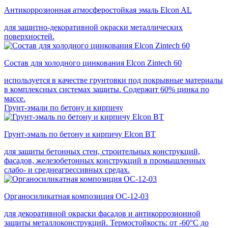
Антикоррозионная атмосферостойкая эмаль Elcon AL
для защитно-декоративной окраски металлических
поверхностей.
Состав для холодного цинкования Elcon Zintech 60
используется в качестве грунтовки под покрывные материалы
в комплексных системах защиты. Cодержит 60% цинка по
массе.
Грунт-эмали по бетону и кирпичу
Грунт-эмаль по бетону и кирпичу Elcon BT
для защиты бетонных стен, строительных конструкций,
фасадов, железобетонных конструкций в промышленных
слабо- и среднеагрессивных средах.
Органосиликатная композиция ОС-12-03
для декоративной окраски фасадов и антикоррозионной
защиты металлоконструкций. Термостойкость: от -60°С до