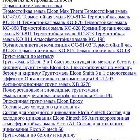
Термостойкие эмали и лаки
Термостойкая эмаль Elcon Max Therm
Термостойкая эмаль
КО-8101
Термостойкая эмаль КО-8104
Термостойкая эмаль
КО-8111
Термостойкая эмаль КО-870
Термостойкая эмаль
КО-868
Термостойкая эмаль КО-828
Кремнийорганическая
эмаль КО-811
Термостойкая эмаль КО-813
Термостойкая
эмаль КО-814
Атмосферостойкая эмаль КО-198
Органосиликатная композиция ОС-51-03
Термостойкий лак
КО-85
Термостойкий лак КО-815
Термостойкий лак КО-08
Грунт-эмали по металлу
Грунт-эмаль Elcon 3 в 1 быстросохнущая по металлу, бетону и
кирпичу
Грунт-эмаль Elcon 3 в 1 высокопрочная по металлу,
бетону и кирпичу
Грунт-эмаль Elcon Smith 3 в 1 с молотковым
эффектом
Органосиликатная композиция ОС-12-03
Антикоррозионная грунт-эмаль ХВ-0278
Полиуретановые и эпоксидные грунт-эмали
Эмаль полиуретановая атмосферостойкая Elcon PU
Эпоксидная грунт-эмаль Elcon Epoxy
Составы для холодного цинкования
Состав для холодного цинкования Elcon Zintech
Состав для
холодного цинкования Elcon Zintech 96
Антикоррозионная
атмосферостойкая эмаль Elcon AL
Состав для холодного
цинкования Elcon Zintech 60
Грунт-эмали по бетону и кирпичу