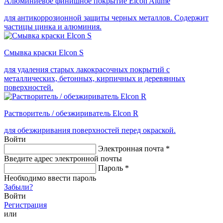
Алюминиевое финишное покрытие Elcon Alume
для антикоррозионной защиты черных металлов. Содержит
частицы цинка и алюминия.
Смывка краски Elcon S
для удаления старых лакокрасочных покрытий с
металлических, бетонных, кирпичных и деревянных
поверхностей.
Растворитель / обезжириватель Elcon R
для обезжиривания поверхностей перед окраской.
Войти
Электронная почта
*
Введите адрес электронной почты
Пароль
*
Необходимо ввести пароль
Забыли?
Войти
Регистрация
или