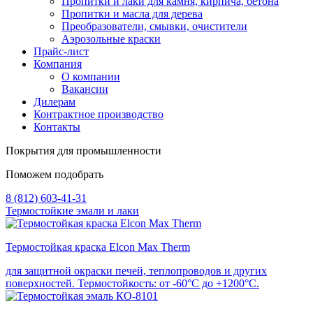
Пропитки и лаки для камня, кирпича, бетона
Пропитки и масла для дерева
Преобразователи, смывки, очистители
Аэрозольные краски
Прайс-лист
Компания
О компании
Вакансии
Дилерам
Контрактное производство
Контакты
Покрытия для промышленности
Поможем подобрать
8 (812) 603-41-31
Термостойкие эмали и лаки
Термостойкая краска Elcon Max Therm
для защитной окраски печей, теплопроводов и других
поверхностей. Термостойкость: от -60°С до +1200°С.