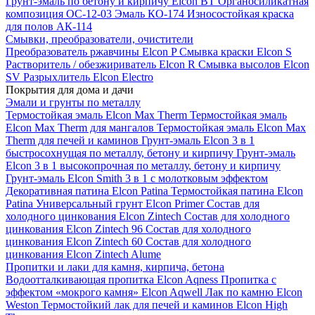
Грунт-эмаль по бетону и кирпичу Elcon BT
Органосиликатная
композиция ОС-12-03
Эмаль КО-174
Износостойкая краска
для полов АК-114
Смывки, преобразователи, очистители
Преобразователь ржавчины Elcon P
Смывка краски Elcon S
Растворитель / обезжириватель Elcon R
Смывка высолов Elcon
SV
Разрыхлитель Elcon Electro
Покрытия для дома и дачи
Эмали и грунты по металлу
Термостойкая эмаль Elcon Max Therm
Термостойкая эмаль
Elcon Max Therm для мангалов
Термостойкая эмаль Elcon Max
Therm для печей и каминов
Грунт-эмаль Elcon 3 в 1
быстросохнущая по металлу, бетону и кирпичу
Грунт-эмаль
Elcon 3 в 1 высокопрочная по металлу, бетону и кирпичу
Грунт-эмаль Elcon Smith 3 в 1 с молотковым эффектом
Декоративная патина Elcon Patina
Термостойкая патина Elcon
Patina
Универсальный грунт Elcon Primer
Состав для
холодного цинкования Elcon Zintech
Состав для холодного
цинкования Elcon Zintech 96
Состав для холодного
цинкования Elcon Zintech 60
Состав для холодного
цинкования Elcon Zintech Alume
Пропитки и лаки для камня, кирпича, бетона
Водоотталкивающая пропитка Elcon Aqness
Пропитка с
эффектом «мокрого камня» Elcon Aqwell
Лак по камню Elcon
Weston
Термостойкий лак для печей и каминов Elcon High