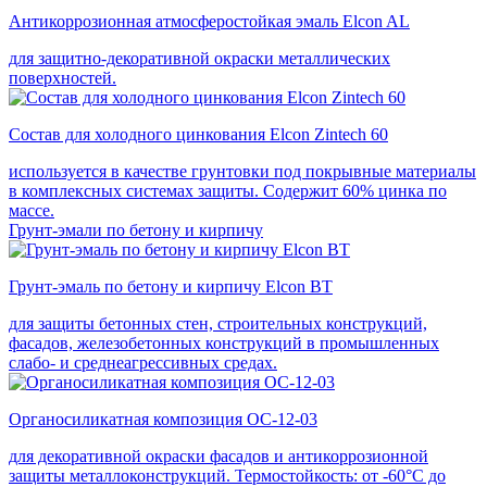
Антикоррозионная атмосферостойкая эмаль Elcon AL
для защитно-декоративной окраски металлических
поверхностей.
Состав для холодного цинкования Elcon Zintech 60
используется в качестве грунтовки под покрывные материалы
в комплексных системах защиты. Cодержит 60% цинка по
массе.
Грунт-эмали по бетону и кирпичу
Грунт-эмаль по бетону и кирпичу Elcon BT
для защиты бетонных стен, строительных конструкций,
фасадов, железобетонных конструкций в промышленных
слабо- и среднеагрессивных средах.
Органосиликатная композиция ОС-12-03
для декоративной окраски фасадов и антикоррозионной
защиты металлоконструкций. Термостойкость: от -60°С до