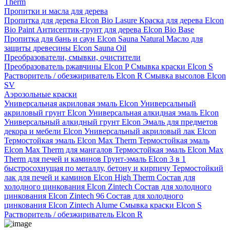
Therm
Пропитки и масла для дерева
Пропитка для дерева Elcon Bio Lasure
Краска для дерева Elcon
Bio Paint
Антисептик-грунт для дерева Elcon Bio Base
Пропитка для бань и саун Elcon Sauna Natural
Масло для
защиты древесины Elcon Sauna Oil
Преобразователи, смывки, очистители
Преобразователь ржавчины Elcon P
Смывка краски Elcon S
Растворитель / обезжириватель Elcon R
Смывка высолов Elcon
SV
Аэрозольные краски
Универсальная акриловая эмаль Elcon
Универсальный
акриловый грунт Elcon
Универсальная алкидная эмаль Elcon
Универсальный алкидный грунт Elcon
Эмаль для предметов
декора и мебели Elcon
Универсальный акриловый лак Elcon
Термостойкая эмаль Elcon Max Therm
Термостойкая эмаль
Elcon Max Therm для мангалов
Термостойкая эмаль Elcon Max
Therm для печей и каминов
Грунт-эмаль Elcon 3 в 1
быстросохнущая по металлу, бетону и кирпичу
Термостойкий
лак для печей и каминов Elcon High Therm
Состав для
холодного цинкования Elcon Zintech
Состав для холодного
цинкования Elcon Zintech 96
Состав для холодного
цинкования Elcon Zintech Alume
Смывка краски Elcon S
Растворитель / обезжириватель Elcon R