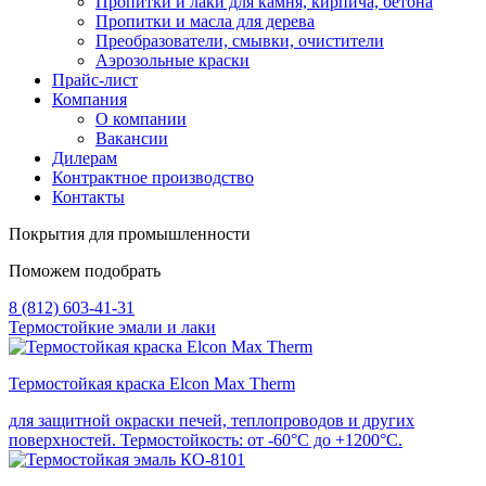
Пропитки и лаки для камня, кирпича, бетона
Пропитки и масла для дерева
Преобразователи, смывки, очистители
Аэрозольные краски
Прайс-лист
Компания
О компании
Вакансии
Дилерам
Контрактное производство
Контакты
Покрытия для промышленности
Поможем подобрать
8 (812) 603-41-31
Термостойкие эмали и лаки
Термостойкая краска Elcon Max Therm
для защитной окраски печей, теплопроводов и других
поверхностей. Термостойкость: от -60°С до +1200°С.