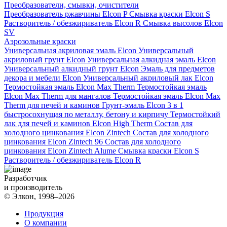
Преобразователи, смывки, очистители
Преобразователь ржавчины Elcon P
Смывка краски Elcon S
Растворитель / обезжириватель Elcon R
Смывка высолов Elcon
SV
Аэрозольные краски
Универсальная акриловая эмаль Elcon
Универсальный
акриловый грунт Elcon
Универсальная алкидная эмаль Elcon
Универсальный алкидный грунт Elcon
Эмаль для предметов
декора и мебели Elcon
Универсальный акриловый лак Elcon
Термостойкая эмаль Elcon Max Therm
Термостойкая эмаль
Elcon Max Therm для мангалов
Термостойкая эмаль Elcon Max
Therm для печей и каминов
Грунт-эмаль Elcon 3 в 1
быстросохнущая по металлу, бетону и кирпичу
Термостойкий
лак для печей и каминов Elcon High Therm
Состав для
холодного цинкования Elcon Zintech
Состав для холодного
цинкования Elcon Zintech 96
Состав для холодного
цинкования Elcon Zintech Alume
Смывка краски Elcon S
Растворитель / обезжириватель Elcon R
Разработчик
и производитель
© Элкон, 1998–2026
Продукция
О компании