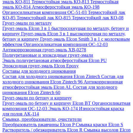
эмаль КО-811
Термостойкая эмаль КО-813
Термостойкая
эмаль КО-814
Атмосферостойкая эмаль КО-198
Органосиликатная композиция ОС-51-03
Термостойкий лак
КО-85
Термостойкий лак КО-815
Термостойкий лак КО-08
Грунт-эмали по металлу
Грунт-эмаль Elcon 3 в 1 быстросохнущая по металлу, бетону и
кирпичу
Грунт-эмаль Elcon 3 в 1 высокопрочная по металлу,
бетону и кирпичу
Грунт-эмаль Elcon Smith 3 в 1 с молотковым
эффектом
Органосиликатная композиция ОС-12-03
Антикоррозионная грунт-эмаль ХВ-0278
Полиуретановые и эпоксидные грунт-эмали
Эмаль полиуретановая атмосферостойкая Elcon PU
Эпоксидная грунт-эмаль Elcon Epoxy
Составы для холодного цинкования
Состав для холодного цинкования Elcon Zintech
Состав для
холодного цинкования Elcon Zintech 96
Антикоррозионная
атмосферостойкая эмаль Elcon AL
Состав для холодного
цинкования Elcon Zintech 60
Грунт-эмали по бетону и кирпичу
Грунт-эмаль по бетону и кирпичу Elcon BT
Органосиликатная
композиция ОС-12-03
Эмаль КО-174
Износостойкая краска
для полов АК-114
Смывки, преобразователи, очистители
Преобразователь ржавчины Elcon P
Смывка краски Elcon S
Растворитель / обезжириватель Elcon R
Смывка высолов Elcon