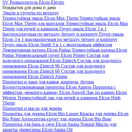
SV
Разрыхлитель Elcon Electro
Покрытия для дома и дачи
Эмали и грунты по металлу
Термостойкая эмаль Elcon Max Therm
Термостойкая эмаль
Elcon Max Therm для мангалов
Термостойкая эмаль Elcon Max
Therm для печей и каминов
Грунт-эмаль Elcon 3 в 1
быстросохнущая по металлу, бетону и кирпичу
Грунт-эмаль
Elcon 3 в 1 высокопрочная по металлу, бетону и кирпичу
Грунт-эмаль Elcon Smith 3 в 1 с молотковым эффектом
Декоративная патина Elcon Patina
Термостойкая патина Elcon
Patina
Универсальный грунт Elcon Primer
Состав для
холодного цинкования Elcon Zintech
Состав для холодного
цинкования Elcon Zintech 96
Состав для холодного
цинкования Elcon Zintech 60
Состав для холодного
цинкования Elcon Zintech Alume
Пропитки и лаки для камня, кирпича, бетона
Водоотталкивающая пропитка Elcon Aqness
Пропитка с
эффектом «мокрого камня» Elcon Aqwell
Лак по камню Elcon
Weston
Термостойкий лак для печей и каминов Elcon High
Therm
Пропитки и масла для дерева
Пропитка для дерева Elcon Bio Lasure
Краска для дерева Elcon
Bio Paint
Антисептик-грунт для дерева Elcon Bio Base
Пропитка для бань и саун Elcon Sauna Natural
Масло для
защиты древесины Elcon Sauna Oil