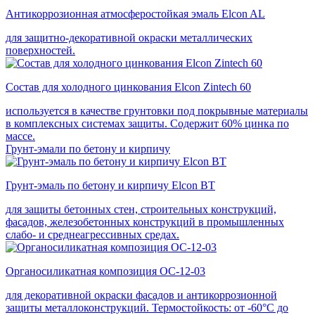
Антикоррозионная атмосферостойкая эмаль Elcon AL
для защитно-декоративной окраски металлических
поверхностей.
Состав для холодного цинкования Elcon Zintech 60
используется в качестве грунтовки под покрывные материалы
в комплексных системах защиты. Cодержит 60% цинка по
массе.
Грунт-эмали по бетону и кирпичу
Грунт-эмаль по бетону и кирпичу Elcon BT
для защиты бетонных стен, строительных конструкций,
фасадов, железобетонных конструкций в промышленных
слабо- и среднеагрессивных средах.
Органосиликатная композиция ОС-12-03
для декоративной окраски фасадов и антикоррозионной
защиты металлоконструкций. Термостойкость: от -60°С до