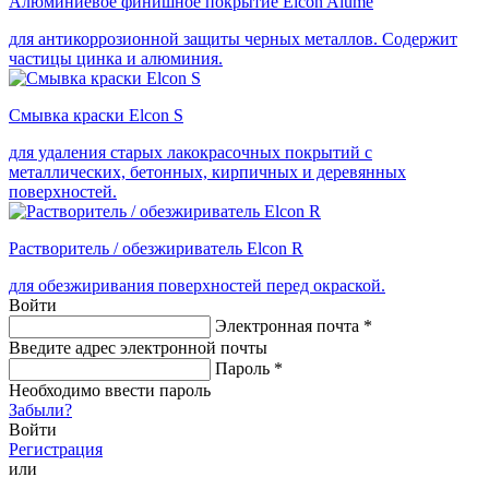
Алюминиевое финишное покрытие Elcon Alume
для антикоррозионной защиты черных металлов. Содержит
частицы цинка и алюминия.
Смывка краски Elcon S
для удаления старых лакокрасочных покрытий с
металлических, бетонных, кирпичных и деревянных
поверхностей.
Растворитель / обезжириватель Elcon R
для обезжиривания поверхностей перед окраской.
Войти
Электронная почта
*
Введите адрес электронной почты
Пароль
*
Необходимо ввести пароль
Забыли?
Войти
Регистрация
или