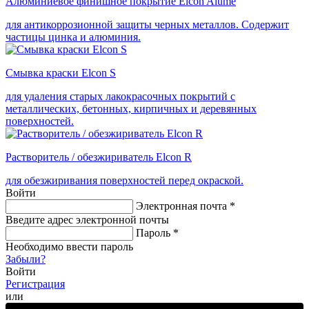
Алюминиевое финишное покрытие Elcon Alume
для антикоррозионной защиты черных металлов. Содержит
частицы цинка и алюминия.
Смывка краски Elcon S
для удаления старых лакокрасочных покрытий с
металлических, бетонных, кирпичных и деревянных
поверхностей.
Растворитель / обезжириватель Elcon R
для обезжиривания поверхностей перед окраской.
Войти
Электронная почта
*
Введите адрес электронной почты
Пароль
*
Необходимо ввести пароль
Забыли?
Войти
Регистрация
или