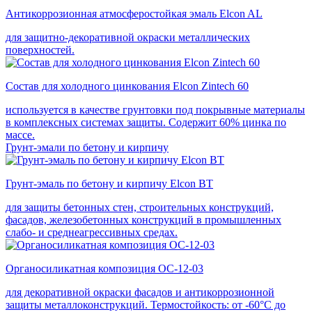
Антикоррозионная атмосферостойкая эмаль Elcon AL
для защитно-декоративной окраски металлических
поверхностей.
Состав для холодного цинкования Elcon Zintech 60
используется в качестве грунтовки под покрывные материалы
в комплексных системах защиты. Cодержит 60% цинка по
массе.
Грунт-эмали по бетону и кирпичу
Грунт-эмаль по бетону и кирпичу Elcon BT
для защиты бетонных стен, строительных конструкций,
фасадов, железобетонных конструкций в промышленных
слабо- и среднеагрессивных средах.
Органосиликатная композиция ОС-12-03
для декоративной окраски фасадов и антикоррозионной
защиты металлоконструкций. Термостойкость: от -60°С до