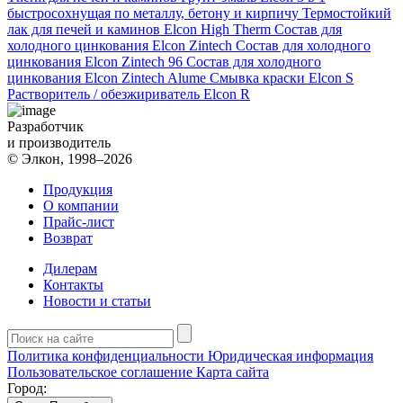
быстросохнущая по металлу, бетону и кирпичу
Термостойкий
лак для печей и каминов Elcon High Therm
Состав для
холодного цинкования Elcon Zintech
Состав для холодного
цинкования Elcon Zintech 96
Состав для холодного
цинкования Elcon Zintech Alume
Смывка краски Elcon S
Растворитель / обезжириватель Elcon R
Разработчик
и производитель
© Элкон, 1998–2026
Продукция
О компании
Прайс-лист
Возврат
Дилерам
Контакты
Новости и статьи
Политика конфиденциальности
Юридическая информация
Пользовательское соглашение
Карта сайта
Город: