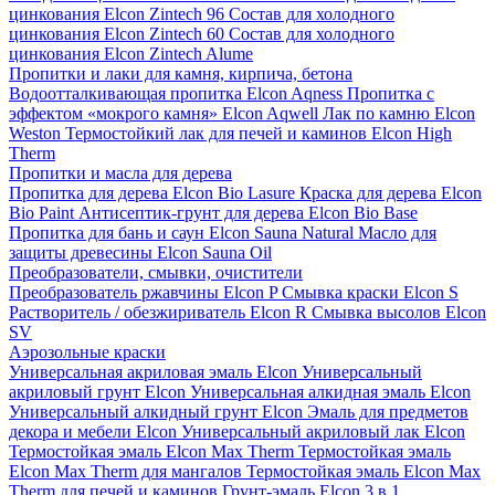
цинкования Elcon Zintech 96
Состав для холодного
цинкования Elcon Zintech 60
Состав для холодного
цинкования Elcon Zintech Alume
Пропитки и лаки для камня, кирпича, бетона
Водоотталкивающая пропитка Elcon Aqness
Пропитка с
эффектом «мокрого камня» Elcon Aqwell
Лак по камню Elcon
Weston
Термостойкий лак для печей и каминов Elcon High
Therm
Пропитки и масла для дерева
Пропитка для дерева Elcon Bio Lasure
Краска для дерева Elcon
Bio Paint
Антисептик-грунт для дерева Elcon Bio Base
Пропитка для бань и саун Elcon Sauna Natural
Масло для
защиты древесины Elcon Sauna Oil
Преобразователи, смывки, очистители
Преобразователь ржавчины Elcon P
Смывка краски Elcon S
Растворитель / обезжириватель Elcon R
Смывка высолов Elcon
SV
Аэрозольные краски
Универсальная акриловая эмаль Elcon
Универсальный
акриловый грунт Elcon
Универсальная алкидная эмаль Elcon
Универсальный алкидный грунт Elcon
Эмаль для предметов
декора и мебели Elcon
Универсальный акриловый лак Elcon
Термостойкая эмаль Elcon Max Therm
Термостойкая эмаль
Elcon Max Therm для мангалов
Термостойкая эмаль Elcon Max
Therm для печей и каминов
Грунт-эмаль Elcon 3 в 1