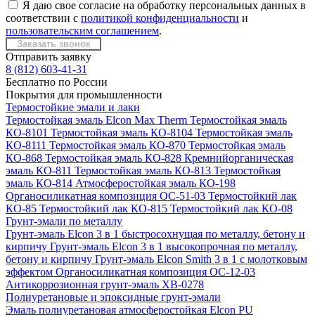
Я даю свое согласие на обработку персональных данных в
соответствии с
политикой конфиденциальности
и
пользовательским соглашением
.
Отправить заявку
8 (812) 603-41-31
Бесплатно по России
Покрытия для промышленности
Термостойкие эмали и лаки
Термостойкая эмаль Elcon Max Therm
Термостойкая эмаль
КО-8101
Термостойкая эмаль КО-8104
Термостойкая эмаль
КО-8111
Термостойкая эмаль КО-870
Термостойкая эмаль
КО-868
Термостойкая эмаль КО-828
Кремнийорганическая
эмаль КО-811
Термостойкая эмаль КО-813
Термостойкая
эмаль КО-814
Атмосферостойкая эмаль КО-198
Органосиликатная композиция ОС-51-03
Термостойкий лак
КО-85
Термостойкий лак КО-815
Термостойкий лак КО-08
Грунт-эмали по металлу
Грунт-эмаль Elcon 3 в 1 быстросохнущая по металлу, бетону и
кирпичу
Грунт-эмаль Elcon 3 в 1 высокопрочная по металлу,
бетону и кирпичу
Грунт-эмаль Elcon Smith 3 в 1 с молотковым
эффектом
Органосиликатная композиция ОС-12-03
Антикоррозионная грунт-эмаль ХВ-0278
Полиуретановые и эпоксидные грунт-эмали
Эмаль полиуретановая атмосферостойкая Elcon PU