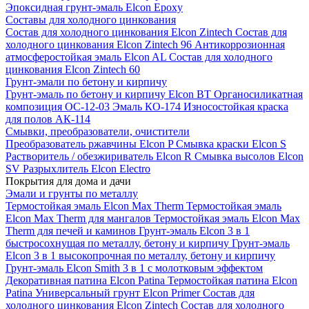
Эпоксидная грунт-эмаль Elcon Epoxy
Составы для холодного цинкования
Состав для холодного цинкования Elcon Zintech
Состав для
холодного цинкования Elcon Zintech 96
Антикоррозионная
атмосферостойкая эмаль Elcon AL
Состав для холодного
цинкования Elcon Zintech 60
Грунт-эмали по бетону и кирпичу
Грунт-эмаль по бетону и кирпичу Elcon BT
Органосиликатная
композиция ОС-12-03
Эмаль КО-174
Износостойкая краска
для полов АК-114
Смывки, преобразователи, очистители
Преобразователь ржавчины Elcon P
Смывка краски Elcon S
Растворитель / обезжириватель Elcon R
Смывка высолов Elcon
SV
Разрыхлитель Elcon Electro
Покрытия для дома и дачи
Эмали и грунты по металлу
Термостойкая эмаль Elcon Max Therm
Термостойкая эмаль
Elcon Max Therm для мангалов
Термостойкая эмаль Elcon Max
Therm для печей и каминов
Грунт-эмаль Elcon 3 в 1
быстросохнущая по металлу, бетону и кирпичу
Грунт-эмаль
Elcon 3 в 1 высокопрочная по металлу, бетону и кирпичу
Грунт-эмаль Elcon Smith 3 в 1 с молотковым эффектом
Декоративная патина Elcon Patina
Термостойкая патина Elcon
Patina
Универсальный грунт Elcon Primer
Состав для
холодного цинкования Elcon Zintech
Состав для холодного