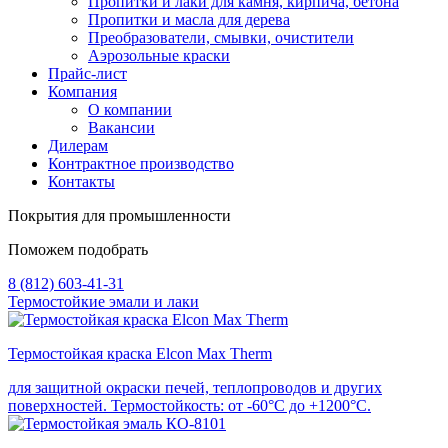
Пропитки и лаки для камня, кирпича, бетона
Пропитки и масла для дерева
Преобразователи, смывки, очистители
Аэрозольные краски
Прайс-лист
Компания
О компании
Вакансии
Дилерам
Контрактное производство
Контакты
Покрытия для промышленности
Поможем подобрать
8 (812) 603-41-31
Термостойкие эмали и лаки
Термостойкая краска Elcon Max Therm
для защитной окраски печей, теплопроводов и других
поверхностей. Термостойкость: от -60°С до +1200°С.